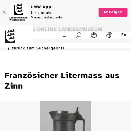
LMW App
Anzeigen
Ihr digitaler
Museumsbegleiter
SAMMLUNG ONLINE LANDESMUSEUM
En
WÜRTTEMBERG
zurück zum Suchergebnis
Französicher Litermass aus
Zinn