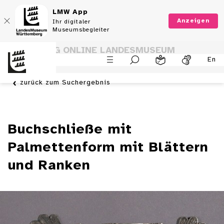
LMW App
Anzeigen
Ihr digitaler
Museumsbegleiter
SAMMLUNG ONLINE LANDESMUSEUM
En
WÜRTTEMBERG
zurück zum Suchergebnis
Buchschließe mit
Palmettenform mit Blättern
und Ranken