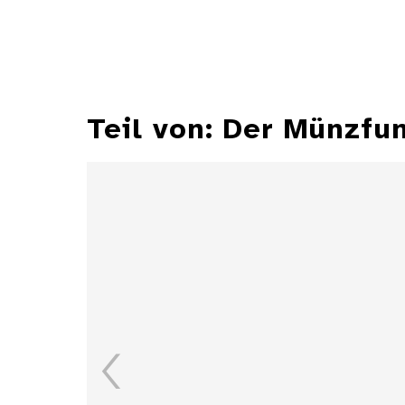
Teil von: Der Münzfu
Halbschilling Friedrichs
V. von Brandenburg-
Ansbach-Kulmbach