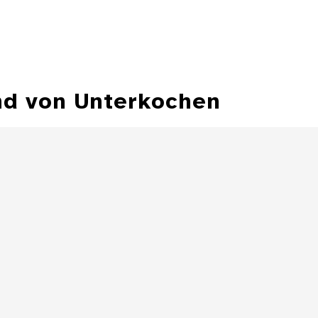
nd von Unterkochen
Kreuzer Kaiser
Maximilians I.
Kreuze
Maximi
Details
Kreuzer Kaiser