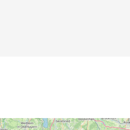
Maximilians I.
Details
Details