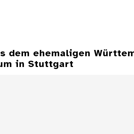
aus dem ehemaligen Württe
m in Stuttgart
Aschenbecher in
Form einer
Aschenbecher
Zeppelinmütze
eines Z
Details