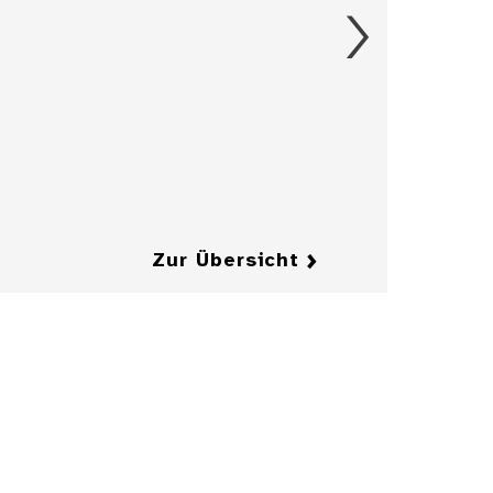
Aschenbecher in
Form eines
Herrenkragens
mit Fliege
Details
Details
Zur Übersicht