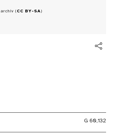
archiv (
CC BY-SA
)
G 60,132