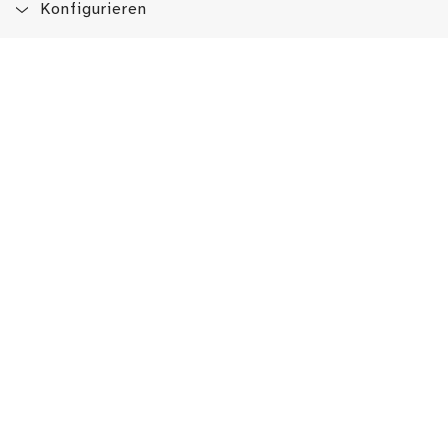
Konfigurieren
Blog
App
Newsletter
Immer auf dem Laufenden sein!
Jetzt Newsletter abonnieren
Erlebe das LMW auch hier