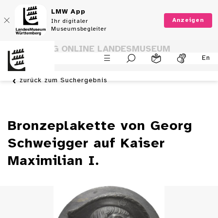
LMW App
Anzeigen
Ihr digitaler
Museumsbegleiter
SAMMLUNG ONLINE LANDESMUSEUM
En
WÜRTTEMBERG
zurück zum Suchergebnis
Bronzeplakette von Georg
Schweigger auf Kaiser
Maximilian I.