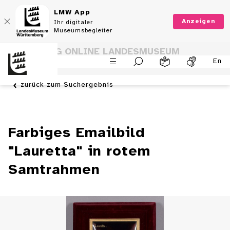
LMW App
Anzeigen
Ihr digitaler
Museumsbegleiter
SAMMLUNG ONLINE LANDESMUSEUM
En
WÜRTTEMBERG
zurück zum Suchergebnis
Farbiges Emailbild
"Lauretta" in rotem
Samtrahmen