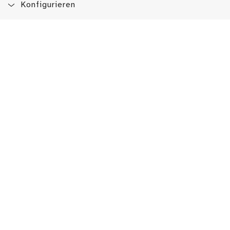
Konfigurieren
Blog
App
Newsletter
Immer auf dem Laufenden sein!
Jetzt Newsletter abonnieren
Erlebe das LMW auch hier