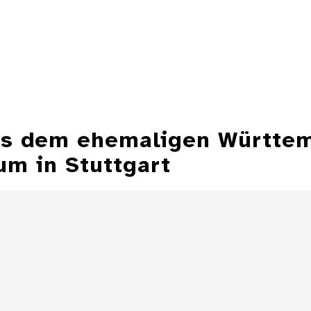
aus dem ehemaligen Württe
m in Stuttgart
Aschenbecher in
Form einer
Aschenbecher
Zeppelinmütze
eines Z