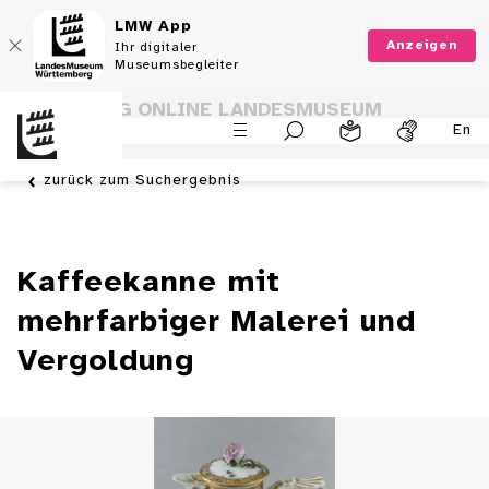
LMW App
Anzeigen
Ihr digitaler
Museumsbegleiter
SAMMLUNG ONLINE LANDESMUSEUM
En
WÜRTTEMBERG
zurück zum Suchergebnis
Kaffeekanne mit
mehrfarbiger Malerei und
Vergoldung