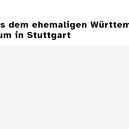
aus dem ehemaligen Württe
m in Stuttgart
Aschenbecher in
Form einer
Aschenbecher
Zeppelinmütze
eines Z
Details
Aschenbecher in
Form einer