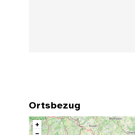
Details
Ortsbezug
+
−