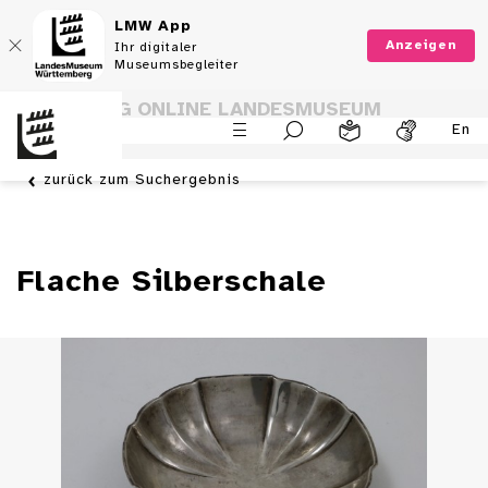
LMW App
Anzeigen
Ihr digitaler
Museumsbegleiter
SAMMLUNG ONLINE LANDESMUSEUM
En
WÜRTTEMBERG
zurück zum Suchergebnis
Flache Silberschale