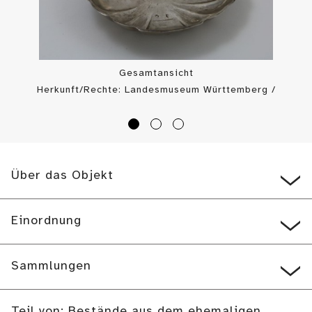
Gesamtansicht
Herkunft/Rechte: Landesmuseum Württemberg /
Landesmuseum Württemberg, Bildarchiv (
CC BY-SA
)
Über das Objekt
Einordnung
Sammlungen
Teil von: Bestände aus dem ehemaligen