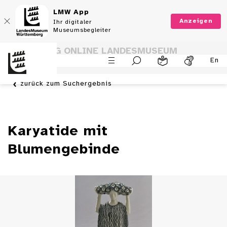
LMW App
Anzeigen
Ihr digitaler
Museumsbegleiter
SAMMLUNG ONLINE LANDESMUSEUM
En
WÜRTTEMBERG
zurück zum Suchergebnis
Karyatide mit
Blumengebinde