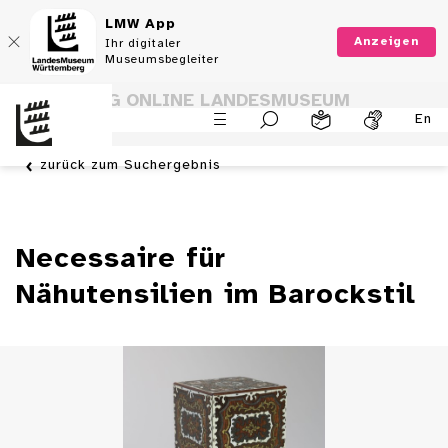
LMW App
Anzeigen
Ihr digitaler
Museumsbegleiter
SAMMLUNG ONLINE LANDESMUSEUM
En
WÜRTTEMBERG
zurück zum Suchergebnis
Necessaire für
Nähutensilien im Barockstil