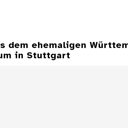
aus dem ehemaligen Württe
m in Stuttgart
Aschenbecher in
Form einer
Aschenbecher
Zeppelinmütze
eines Z
Details