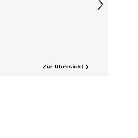
Aschenbecher in
Form eines
Herrenkragens
mit Fliege
Details
Details
Zur Übersicht