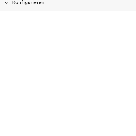
Konfigurieren
Blog
App
Newsletter
Immer auf dem Laufenden sein!
Jetzt Newsletter abonnieren
Erlebe das LMW auch hier