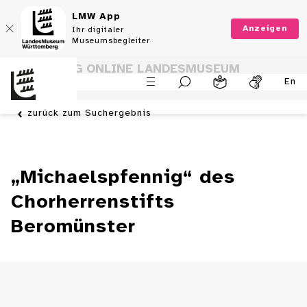
LMW App
Anzeigen
Ihr digitaler
Museumsbegleiter
SAMMLUNG ONLINE LANDESMUSEUM
En
WÜRTTEMBERG
zurück zum Suchergebnis
„Michaelspfennig“ des
Chorherrenstifts
Beromünster