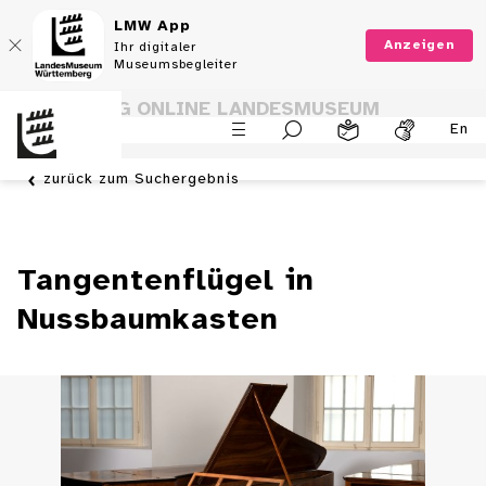
LMW App
Anzeigen
Ihr digitaler
Museumsbegleiter
SAMMLUNG ONLINE LANDESMUSEUM
En
WÜRTTEMBERG
zurück zum Suchergebnis
Tangentenflügel in
Nussbaumkasten