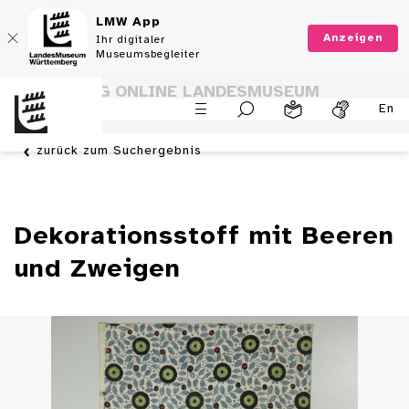
LMW App
Anzeigen
Ihr digitaler
Museumsbegleiter
SAMMLUNG ONLINE LANDESMUSEUM
En
WÜRTTEMBERG
zurück zum Suchergebnis
Dekorationsstoff mit Beeren
und Zweigen