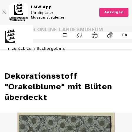
LMW App
Anzeigen
Ihr digitaler
Museumsbegleiter
SAMMLUNG ONLINE LANDESMUSEUM
En
WÜRTTEMBERG
zurück zum Suchergebnis
Dekorationsstoff
"Orakelblume" mit Blüten
überdeckt