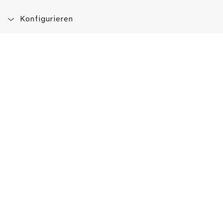
Konfigurieren
Blog
App
Newsletter
Immer auf dem Laufenden sein!
Jetzt Newsletter abonnieren
Erlebe das LMW auch hier