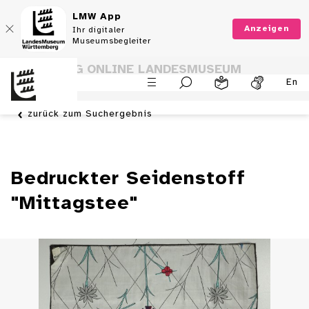
LMW App
Anzeigen
Ihr digitaler
Museumsbegleiter
SAMMLUNG ONLINE LANDESMUSEUM
En
WÜRTTEMBERG
zurück zum Suchergebnis
Bedruckter Seidenstoff
"Mittagstee"