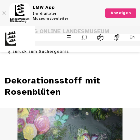
LMW App
Anzeigen
Ihr digitaler
Museumsbegleiter
SAMMLUNG ONLINE LANDESMUSEUM
En
WÜRTTEMBERG
zurück zum Suchergebnis
Dekorationsstoff mit
Rosenblüten