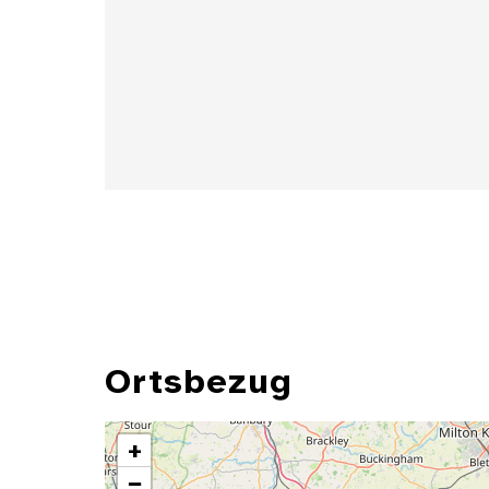
Details
Ortsbezug
+
−