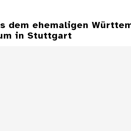
aus dem ehemaligen Württe
m in Stuttgart
Aschenbecher in
Form einer
Aschenbecher
Zeppelinmütze
eines Z
Details
Aschenbecher in
Form einer