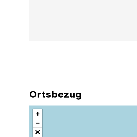
Details
Ortsbezug
+
−