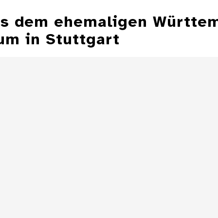
aus dem ehemaligen Württe
m in Stuttgart
Aschenbecher in
Form einer
Aschenbecher
Zeppelinmütze
eines Z
Details
Aschenbecher in
Form einer
Toilette