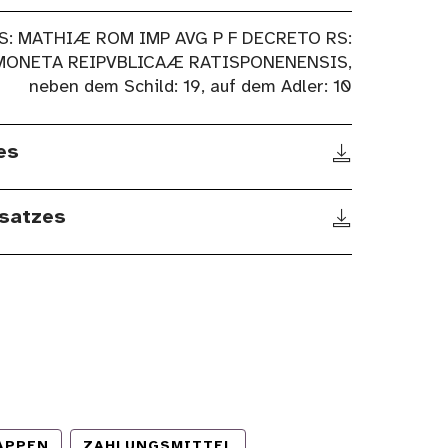
S: MATHIÆ ROM IMP AVG P F DECRETO RS:
MONETA REIPVBLICAÆ RATISPONENENSIS,
neben dem Schild: 19, auf dem Adler: 10
es
satzes
APPEN
ZAHLUNGSMITTEL