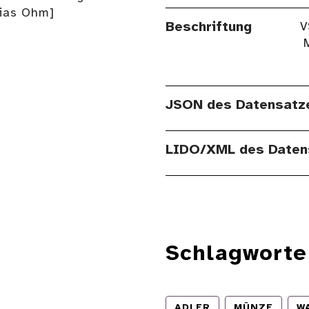
hias Ohm]
Beschriftung
V
JSON des Datensatz
LIDO/XML des Daten
Schlagworte
ADLER
MÜNZE
W