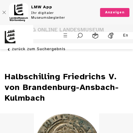
LMW App
Anzeigen
Ihr digitaler
Museumsbegleiter
SAMMLUNG ONLINE LANDESMUSEUM
En
WÜRTTEMBERG
zurück zum Suchergebnis
Halbschilling Friedrichs V.
von Brandenburg-Ansbach-
Kulmbach