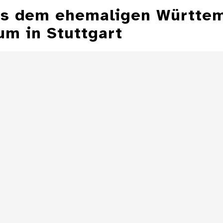
aus dem ehemaligen Württe
m in Stuttgart
Aschenbecher in
Form einer
Aschenbecher
Zeppelinmütze
eines Z
Details
Aschenbecher in
Form einer
Toilette
Details