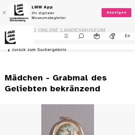
LMW App
Anzeigen
Ihr digitaler
Museumsbegleiter
SAMMLUNG ONLINE LANDESMUSEUM
En
WÜRTTEMBERG
zurück zum Suchergebnis
Mädchen - Grabmal des
Geliebten bekränzend