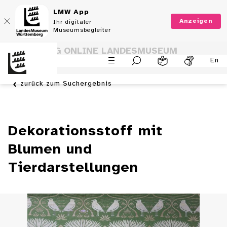
LMW App
Anzeigen
Ihr digitaler
Museumsbegleiter
SAMMLUNG ONLINE LANDESMUSEUM
En
WÜRTTEMBERG
zurück zum Suchergebnis
Dekorationsstoff mit
Blumen und
Tierdarstellungen