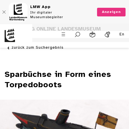
LMW App
Anzeigen
Ihr digitaler
Museumsbegleiter
SAMMLUNG ONLINE LANDESMUSEUM
En
WÜRTTEMBERG
zurück zum Suchergebnis
Sparbüchse in Form eines
Torpedoboots