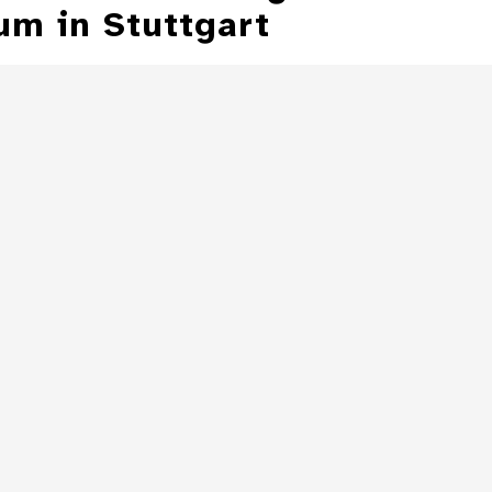
m in Stuttgart
Aschenbecher in
Form einer
Aschenbecher
Zeppelinmütze
eines Z
Details
Aschenbecher in
Form einer
Toilette
Details
Details