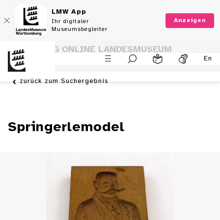
LMW App
Anzeigen
Ihr digitaler
Museumsbegleiter
SAMMLUNG ONLINE LANDESMUSEUM
En
WÜRTTEMBERG
zurück zum Suchergebnis
Springerlemodel