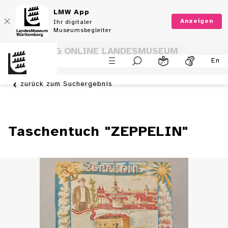
LMW App
Anzeigen
Ihr digitaler
Museumsbegleiter
SAMMLUNG ONLINE LANDESMUSEUM
En
WÜRTTEMBERG
zurück zum Suchergebnis
Taschentuch "ZEPPELIN"