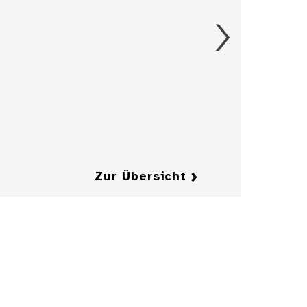
Details
Aschenbecher in
Form eines
Herrenkragens
mit Fliege
Details
Details
Zur Übersicht