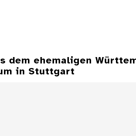
aus dem ehemaligen Württe
m in Stuttgart
Aschenbecher in
Form einer
Aschenbecher
Zeppelinmütze
eines Z