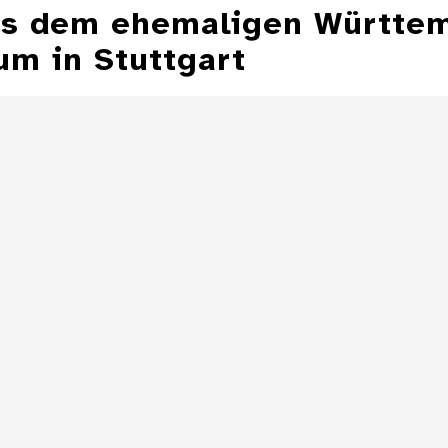
aus dem ehemaligen Württe
m in Stuttgart
Aschenbecher in
Form einer
Aschenbecher
Zeppelinmütze
eines Z
Details
Aschenbecher in
Form einer
Toilette
Details