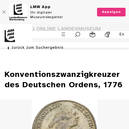
LMW App
Anzeigen
Ihr digitaler
Museumsbegleiter
SAMMLUNG ONLINE LANDESMUSEUM
En
WÜRTTEMBERG
zurück zum Suchergebnis
Konventionszwanzigkreuzer
des Deutschen Ordens, 1776