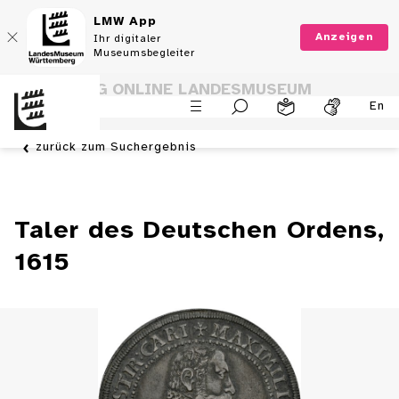
LMW App
Anzeigen
Ihr digitaler
Museumsbegleiter
SAMMLUNG ONLINE LANDESMUSEUM
En
WÜRTTEMBERG
zurück zum Suchergebnis
Taler des Deutschen Ordens,
1615