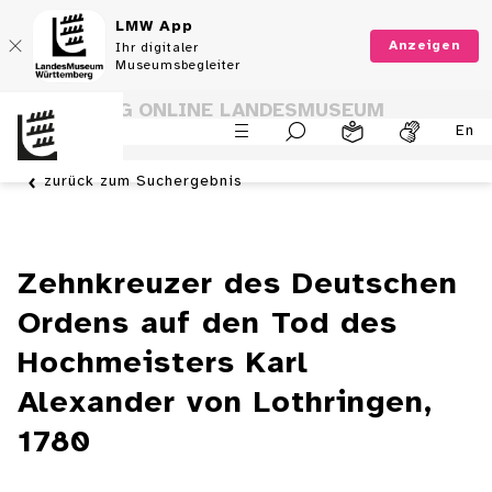
LMW App
Anzeigen
Ihr digitaler
Museumsbegleiter
SAMMLUNG ONLINE LANDESMUSEUM
En
WÜRTTEMBERG
zurück zum Suchergebnis
Zehnkreuzer des Deutschen
Ordens auf den Tod des
Hochmeisters Karl
Alexander von Lothringen,
1780