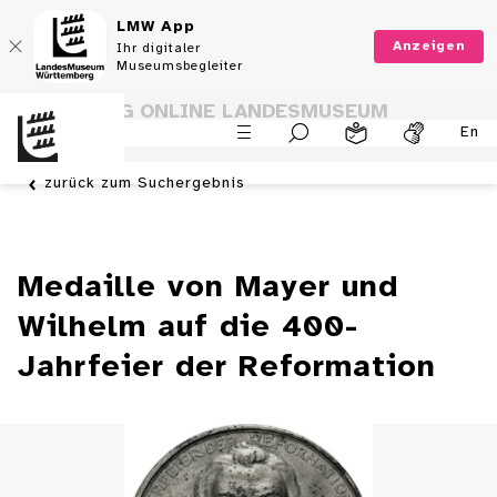
LMW App
Anzeigen
Ihr digitaler
Museumsbegleiter
SAMMLUNG ONLINE LANDESMUSEUM
En
WÜRTTEMBERG
zurück zum Suchergebnis
Medaille von Mayer und
Wilhelm auf die 400-
Jahrfeier der Reformation