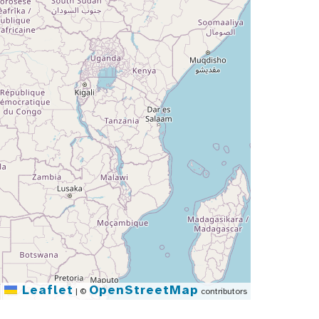
Leaflet
OpenStreetMap
|
©
contributors