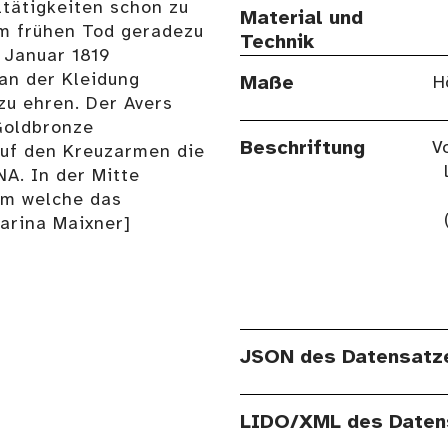
ltätigkeiten schon zu
Material und
em frühen Tod geradezu
Technik
 Januar 1819
an der Kleidung
Maße
H
zu ehren. Der Avers
 Goldbronze
Beschriftung
V
auf den Kreuzarmen die
NA. In der Mitte
Um welche das
harina Maixner]
JSON des Datensatz
LIDO/XML des Daten