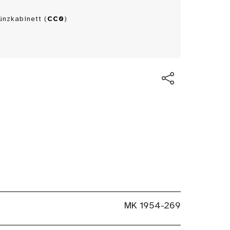
nzkabinett (
CC0
)
MK 1954-269