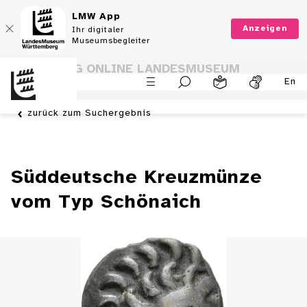
LMW App
Anzeigen
Ihr digitaler
Museumsbegleiter
SAMMLUNG ONLINE LANDESMUSEUM
En
WÜRTTEMBERG
zurück zum Suchergebnis
Süddeutsche Kreuzmünze
vom Typ Schönaich