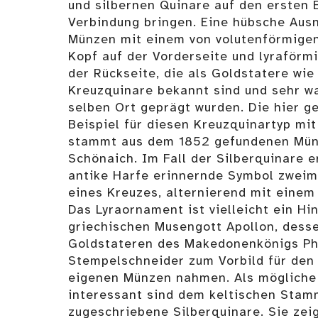
und silbernen Quinare auf den ersten B
Verbindung bringen. Eine hübsche Aus
Münzen mit einem von volutenförmige
Kopf auf der Vorderseite und lyraför
der Rückseite, die als Goldstatere wie
Kreuzquinare bekannt sind und sehr w
selben Ort geprägt wurden. Die hier g
Beispiel für diesen Kreuzquinartyp mit
stammt aus dem 1852 gefundenen Mün
Schönaich. Im Fall der Silberquinare e
antike Harfe erinnernde Symbol zweim
eines Kreuzes, alternierend mit einem
Das Lyraornament ist vielleicht ein Hi
griechischen Musengott Apollon, desse
Goldstateren des Makedonenkönigs Phil
Stempelschneider zum Vorbild für den 
eigenen Münzen nahmen. Als mögliche
interessant sind dem keltischen Stam
zugeschriebene Silberquinare. Sie zei