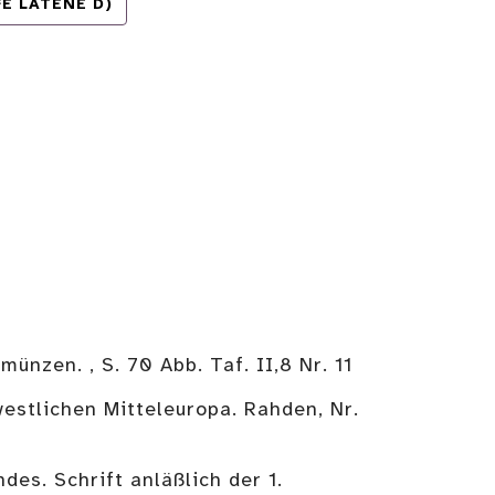
E LATÈNE D)
nzen. , S. 70 Abb. Taf. II,8 Nr. 11
estlichen Mitteleuropa. Rahden, Nr.
des. Schrift anläßlich der 1.