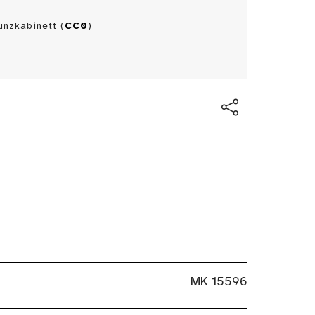
nzkabinett (
CC0
)
MK 15596