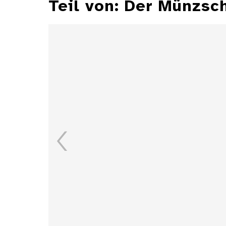
Teil von: Der Münzsc
Süddeutsche
Kreuzmünze vom Typ
Schönaich
Details