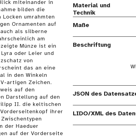
lick miteinander in
Material und
nahme bilden die
Technik
n Locken umrahmten
migen Ornamenten auf
Maße
 auch als silberne
ahrscheinlich am
Beschriftung
ezeigte Münze ist ein
 Lyra oder Leier und
zschatz von
Wi
rscheint das an eine
al in den Winkeln
 V-artigen Zeichen.
nweis auf den
JSON des Datensatz
n Darstellung auf den
ipp II. die keltischen
Vorderseitenkopf ihrer
LIDO/XML des Daten
 Zwischentypen
m der Haeduer
gen auf der Vorderseite