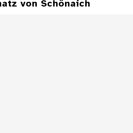
hatz von Schönaich
Süddeutsche
Kreuzmünze vom
Bruchstü
Typ Schönaich
südde
Kre
Details
Süddeutsche
Kreuzmünze vom
Typ Schönaich
aus Elektron
Details
Details