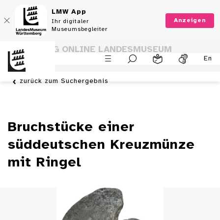
LMW App
Anzeigen
Ihr digitaler
Museumsbegleiter
SAMMLUNG ONLINE LANDESMUSEUM
En
WÜRTTEMBERG
zurück zum Suchergebnis
Bruchstücke einer
süddeutschen Kreuzmünze
mit Ringel