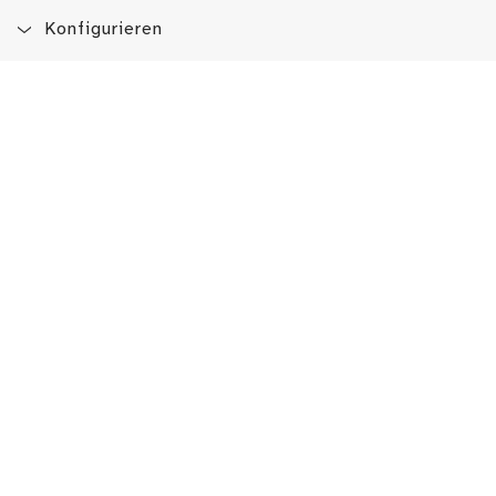
Konfigurieren
Blog
App
Newsletter
Immer auf dem Laufenden sein!
Jetzt Newsletter abonnieren
Erlebe das LMW auch hier