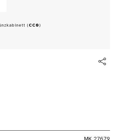
nzkabinett (
CC0
)
MK 27679