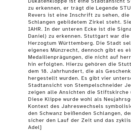
Dukatenkloppe ist eine Stadtansicht S
zu erkennen, er trägt die Legende ST
Revers ist eine Inschrift zu sehen, di
Schlangen gebildetem Zirkel steht. Si
IAHR. In der unteren Ecke ist die Sign
Daniel) zu erkennen. Stuttgart war die
Herzogtum Württemberg. Die Stadt sel
eigenes Münzrecht, dennoch gibt es e
Medaillenprägungen, die nicht auf her
hin erfolgten. Hierzu gehören die Stut
dem 18. Jahrhundert, die als Geschen
hergestellt wurden. Es gibt vier unter
Stadtansicht von Stempelschneider Je
zeigen alle Ansichten die Stiftskirche
Diese Klippe wurde wohl als Neujahrs
Kontext des Jahreswechsels symbolisie
den Schwanz beißenden Schlangen, der
sicher den Lauf der Zeit und das zykli
Adel]