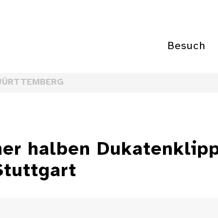
Besuch
WÜRTTEMBERG
ner halben Dukatenklip
Stuttgart