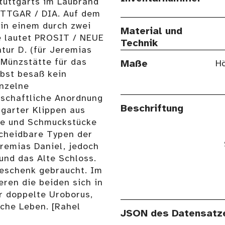
tuttgarts im Laubrand
UTTGAR / DIA. Auf dem
e in einem durch zwei
Material und
e lautet PROSIT / NEUE
Technik
atur D. (für Jeremias
 Münzstätte für das
Maße
Hö
bst besaß kein
inzelne
rschaftliche Anordnung
Beschriftung
tgarter Klippen aus
ke und Schmuckstücke
scheidbare Typen der
remias Daniel, jedoch
 und das Alte Schloss.
geschenk gebraucht. Im
ren die beiden sich in
 doppelte Uroborus,
sche Leben. [Rahel
JSON des Datensatz