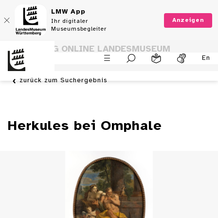
LMW App
Anzeigen
Ihr digitaler
Museumsbegleiter
SAMMLUNG ONLINE LANDESMUSEUM
En
WÜRTTEMBERG
zurück zum Suchergebnis
Herkules bei Omphale