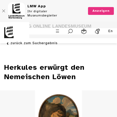
LMW App
Anzeigen
Ihr digitaler
Museumsbegleiter
SAMMLUNG ONLINE LANDESMUSEUM
En
WÜRTTEMBERG
zurück zum Suchergebnis
Herkules erwürgt den
Nemeischen Löwen