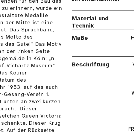
penden für den Bau des
zu erinnern, wurde ein
staltete Medaille
Material und
n der Mitte ist eine
Technik
et. Das Spruchband,
as Motto des
Maße
H
s das Gute!“ Das Motiv
an der linken Seite
dgemälde in Köln: „n.
Beschriftung
raf-Richartz Museum“.
das Kölner
datum des
r 1953, auf das auch
r-Gesang-Verein 1.
t unten an zwei kurzen
bracht. Dieser
 welchen Queen Victoria
 schenkte. Dieser Krug
F
t. Auf der Rückseite