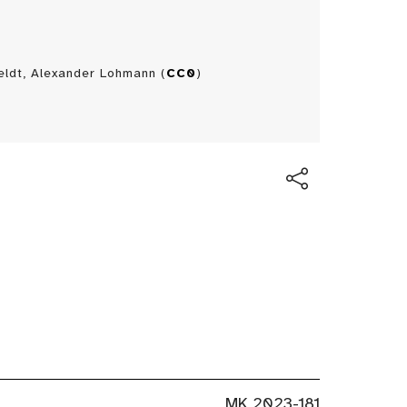
ldt, Alexander Lohmann (
CC0
)
Herkunf
MK 2023-181