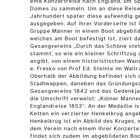
eine Konzertreise nach England, um S
Domes zu sammeln. Um an diese Reise 
Jahrhundert später diese aufwendig ge
ausgegeben. Auf ihrer Vorderseite ist i
Gruppe Männer in einem Boot abgebild
welches am Boot befestigt ist, ziert d
Gesangvereins „Durch das Schöne stet
stammt, so wie ein kleiner Schriftzug 
angibt, von einem historistischen Wan
e. Fresko von Prof Ed. Steinle im Wall
Oberhalb der Abbildung befindet sich 
Stadtwappen, daneben das Gründungs
Gesangvereins 1842 und das Gedenkjah
die Umschrift verweist: „Kölner Männe
Englandreise 1853“. An der Medaille is
Ketten ein verzierter Henkelkrug ange
Henkelkrug ist ein Abbild des Kruges,
dem Verein nach einem ihrer Konzerte
findet sich zudem im abgebildeten Boo