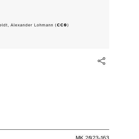
ldt, Alexander Lohmann (
CC0
)
Herkunf
MK 2023-163