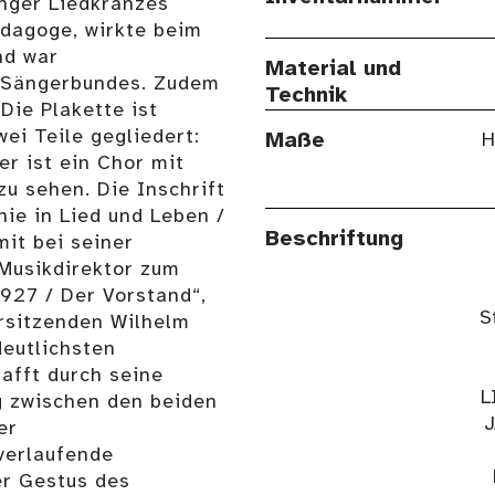
nger Liedkranzes
ädagoge, wirkte beim
nd war
Material und
 Sängerbundes. Zudem
Technik
Die Plakette ist
wei Teile gegliedert:
Maße
H
er ist ein Chor mit
zu sehen. Die Inschrift
nie in Lied und Leben /
Beschriftung
mit bei seiner
 Musikdirektor zum
1927 / Der Vorstand“,
S
orsitzenden Wilhelm
deutlichsten
afft durch seine
L
g zwischen den beiden
J
er
verlaufende
er Gestus des