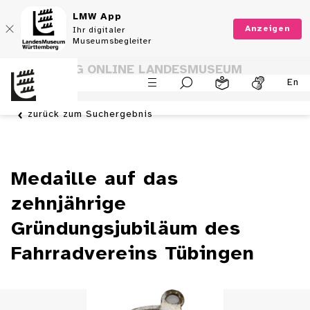
LMW App
Anzeigen
Ihr digitaler
Museumsbegleiter
SAMMLUNG ONLINE LANDESMUSEUM
En
WÜRTTEMBERG
zurück zum Suchergebnis
Medaille auf das
zehnjährige
Gründungsjubiläum des
Fahrradvereins Tübingen