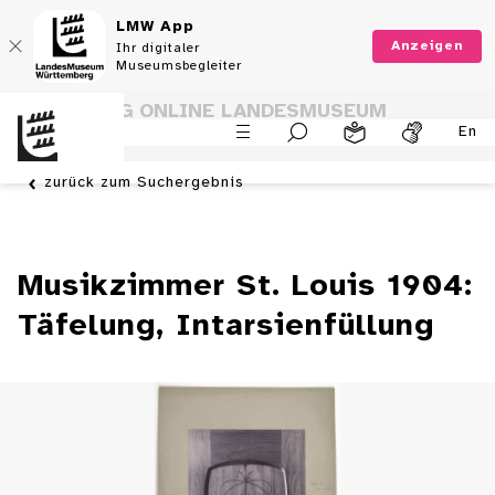
LMW App
Anzeigen
Ihr digitaler
Museumsbegleiter
SAMMLUNG ONLINE LANDESMUSEUM
En
WÜRTTEMBERG
zurück zum Suchergebnis
Musikzimmer St. Louis 1904:
Täfelung, Intarsienfüllung