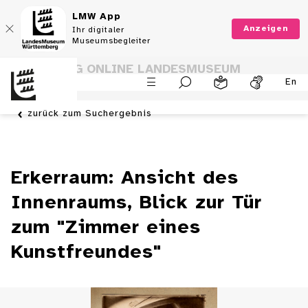
LMW App
Anzeigen
Ihr digitaler
Museumsbegleiter
SAMMLUNG ONLINE LANDESMUSEUM
En
WÜRTTEMBERG
zurück zum Suchergebnis
Erkerraum: Ansicht des
Innenraums, Blick zur Tür
zum "Zimmer eines
Kunstfreundes"