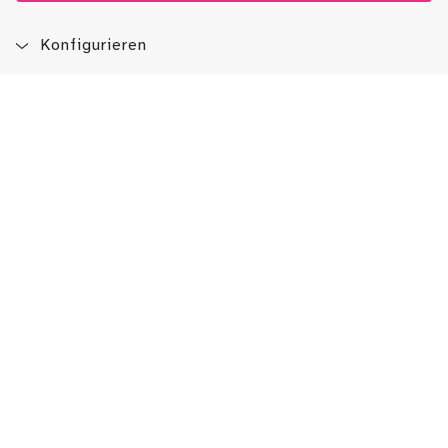
Konfigurieren
Blog
App
Newsletter
Immer auf dem Laufenden sein!
Jetzt Newsletter abonnieren
Erlebe das LMW auch hier