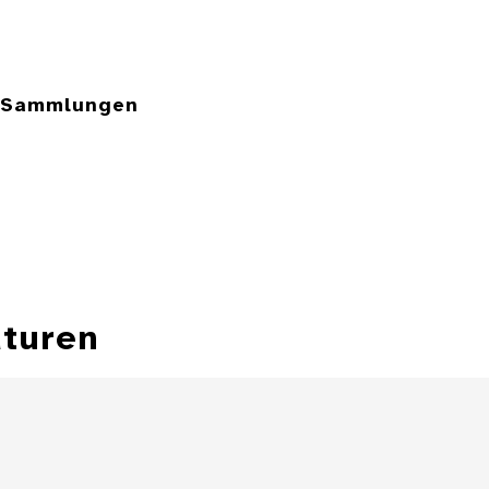
e Sammlungen
aturen
Miniaturbild einer
sitzenden Frau