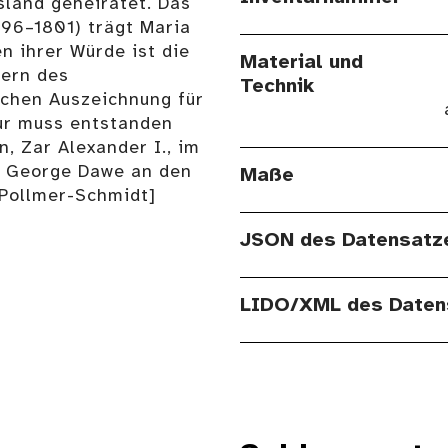
sland geheiratet. Das
796–1801) trägt Maria
n ihrer Würde ist die
Material und
tern des
Technik
schen Auszeichnung für
ur muss entstanden
, Zar Alexander I., im
r George Dawe an den
Maße
 Pollmer-Schmidt]
JSON des Datensatz
LIDO/XML des Daten