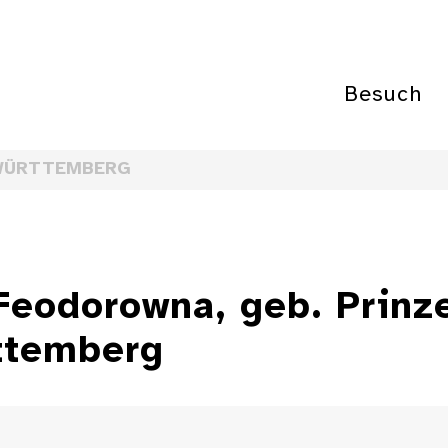
Besuch
WÜRTTEMBERG
 Feodorowna, geb. Prinz
ttemberg