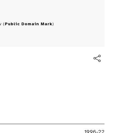
 (
Public Domain Mark
)
He
1996-22