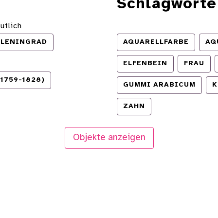
Schlagworte
utlich
LENINGRAD
AQUARELLFARBE
AQ
ELFENBEIN
FRAU
1759-1828)
GUMMI ARABICUM
K
ZAHN
Objekte anzeigen