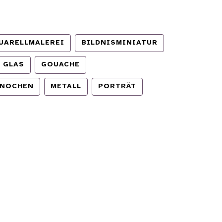
UARELLMALEREI
BILDNISMINIATUR
GLAS
GOUACHE
NOCHEN
METALL
PORTRÄT