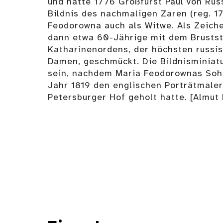
und hatte 1776 Großfürst Paul von Rus
Bildnis des nachmaligen Zaren (reg. 1
Feodorowna auch als Witwe. Als Zeiche
dann etwa 60-Jährige mit dem Brusts
Katharinenordens, der höchsten russi
Damen, geschmückt. Die Bildnisminiat
sein, nachdem Maria Feodorownas Sohn
Jahr 1819 den englischen Porträtmale
Petersburger Hof geholt hatte. [Almut